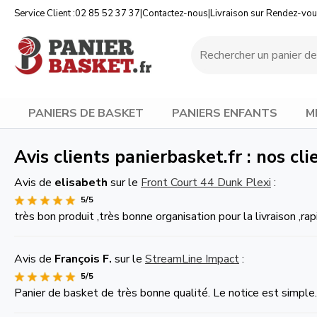
Service Client :
02 85 52 37 37
|
Contactez-nous
|
Livraison sur Rendez-vo
PANIERS DE BASKET
PANIERS ENFANTS
M
Avis clients panierbasket.fr : nos cl
Avis de
elisabeth
sur le
Front Court 44 Dunk Plexi
:
5/5
très bon produit ,très bonne organisation pour la livraison ,rap
Avis de
François F.
sur le
StreamLine Impact
:
5/5
Panier de basket de très bonne qualité. Le notice est simple. 