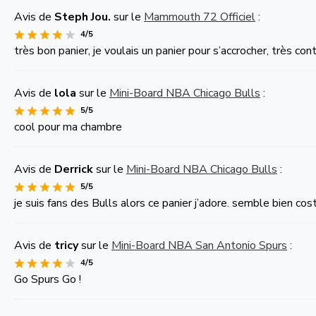
Avis de
Steph Jou.
sur le
Mammouth 72 Officiel
:
4/5
très bon panier, je voulais un panier pour s’accrocher, très c
Avis de
lola
sur le
Mini-Board NBA Chicago Bulls
:
5/5
cool pour ma chambre
Avis de
Derrick
sur le
Mini-Board NBA Chicago Bulls
:
5/5
je suis fans des Bulls alors ce panier j’adore. semble bien cos
Avis de
tricy
sur le
Mini-Board NBA San Antonio Spurs
:
4/5
Go Spurs Go !