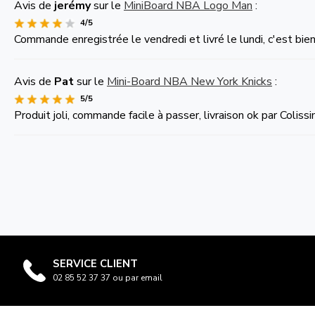
Avis de
jerémy
sur le
MiniBoard NBA Logo Man
:
4/5
Commande enregistrée le vendredi et livré le lundi, c'est bien
Avis de
Pat
sur le
Mini-Board NBA New York Knicks
:
5/5
Produit joli, commande facile à passer, livraison ok par Colissi
SERVICE CLIENT
02 85 52 37 37 ou par email