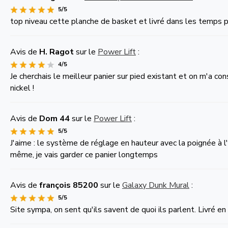
5/5
top niveau cette planche de basket et livré dans les temps po
Avis de
H. Ragot
sur le
Power Lift
:
4/5
Je cherchais le meilleur panier sur pied existant et on m'a c
nickel !
Avis de
Dom 44
sur le
Power Lift
:
5/5
J'aime : le système de réglage en hauteur avec la poignée à l'
même, je vais garder ce panier longtemps
Avis de
françois 85200
sur le
Galaxy Dunk Mural
:
5/5
Site sympa, on sent qu'ils savent de quoi ils parlent. Livré en