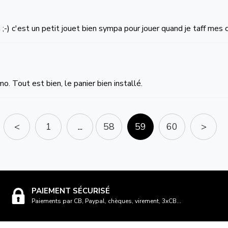
 ;-) c'est un petit jouet bien sympa pour jouer quand je taff mes 
mo. Tout est bien, le panier bien installé.
<
1
...
58
59
60
>
PAIEMENT SÉCURISÉ
Paiements par CB, Paypal, chèques, virement, 3xCB...