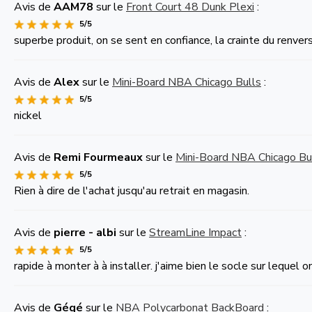
Avis de
AAM78
sur le
Front Court 48 Dunk Plexi
:
5/5
superbe produit, on se sent en confiance, la crainte du renve
Avis de
Alex
sur le
Mini-Board NBA Chicago Bulls
:
5/5
nickel
Avis de
Remi Fourmeaux
sur le
Mini-Board NBA Chicago Bu
5/5
Rien à dire de l'achat jusqu'au retrait en magasin.
Avis de
pierre - albi
sur le
StreamLine Impact
:
5/5
rapide à monter à à installer. j'aime bien le socle sur lequel 
Avis de
Gégé
sur le
NBA Polycarbonat BackBoard
: