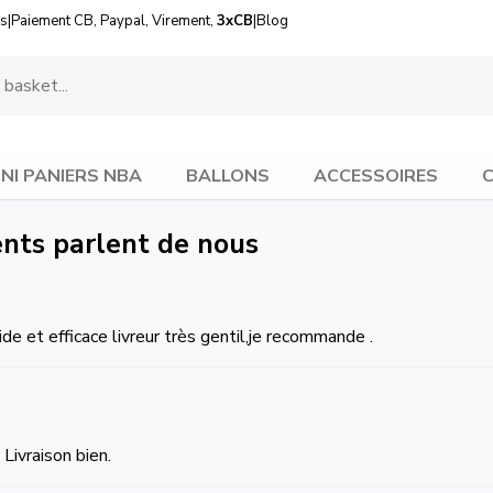
us
|
Paiement CB, Paypal, Virement,
3xCB
|
Blog
INI PANIERS NBA
BALLONS
ACCESSOIRES
C
ients parlent de nous
ide et efficace livreur très gentil,je recommande .
Livraison bien.