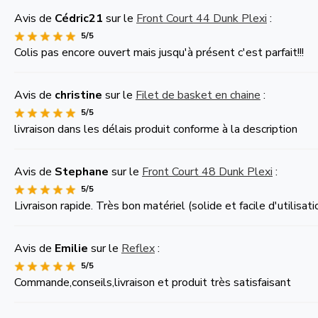
Avis de
Cédric21
sur le
Front Court 44 Dunk Plexi
:
5/5
Colis pas encore ouvert mais jusqu'à présent c'est parfait!!!
Avis de
christine
sur le
Filet de basket en chaine
:
5/5
livraison dans les délais produit conforme à la description
Avis de
Stephane
sur le
Front Court 48 Dunk Plexi
:
5/5
Livraison rapide. Très bon matériel (solide et facile d'utilis
Avis de
Emilie
sur le
Reflex
:
5/5
Commande,conseils,livraison et produit très satisfaisant