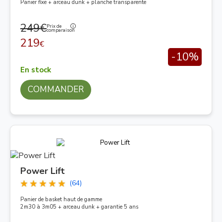
Panier fixe + arceau dunk + planche transparente
249€
Prix de
comparaison
219
€
-10%
En stock
COMMANDER
Power Lift
(64)
Panier de basket haut de gamme
2m30 à 3m05 + arceau dunk + garantie 5 ans