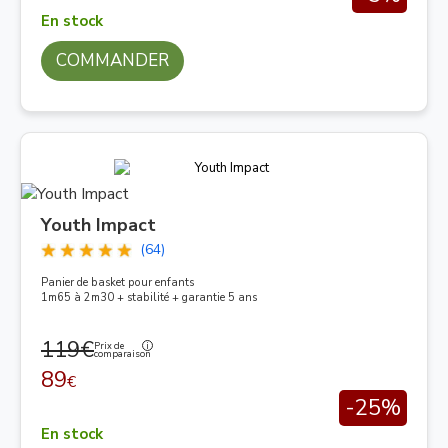
En stock
COMMANDER
Youth Impact
(64)
Panier de basket pour enfants
1m65 à 2m30 + stabilité + garantie 5 ans
119€
Prix de
comparaison
89
€
-25%
En stock