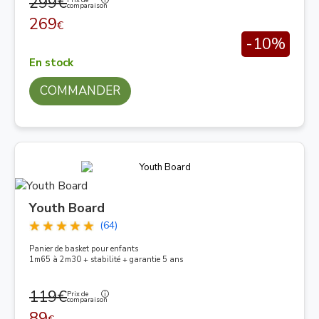
299€
Prix de
comparaison
269
€
-10%
En stock
COMMANDER
Youth Board
(64)
Panier de basket pour enfants
1m65 à 2m30 + stabilité + garantie 5 ans
119€
Prix de
comparaison
89