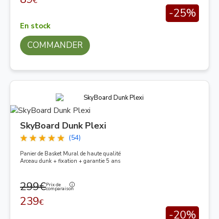
€
-25%
En stock
COMMANDER
SkyBoard Dunk Plexi
(54)
Panier de Basket Mural de haute qualité
Arceau dunk + fixation + garantie 5 ans
299€
Prix de
comparaison
239
€
-20%