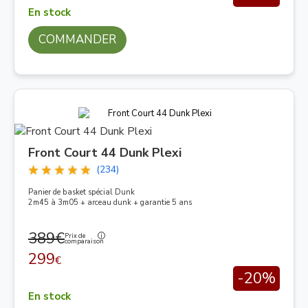
En stock
COMMANDER
Front Court 44 Dunk Plexi
(234)
Panier de basket spécial Dunk
2m45 à 3m05 + arceau dunk + garantie 5 ans
389€
Prix de
comparaison
299
€
-20%
En stock