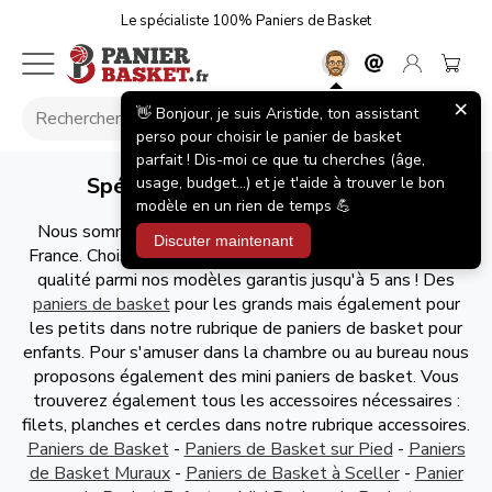
Le spécialiste 100% Paniers de Basket
×
👋 Bonjour, je suis Aristide, ton assistant
perso pour choisir le panier de basket
parfait ! Dis-moi ce que tu cherches (âge,
Spécialiste du panier de basket
usage, budget...) et je t'aide à trouver le bon
modèle en un rien de temps 💪
Nous sommes spécialiste 100% paniers de basket en
Discuter maintenant
France. Choisissez dès aujourd'hui un panier de basket de
qualité parmi nos modèles garantis jusqu'à 5 ans ! Des
paniers de basket
pour les grands mais également pour
les petits dans notre rubrique de paniers de basket pour
enfants. Pour s'amuser dans la chambre ou au bureau nous
proposons également des mini paniers de basket. Vous
trouverez également tous les accessoires nécessaires :
filets, planches et cercles dans notre rubrique accessoires.
Paniers de Basket
-
Paniers de Basket sur Pied
-
Paniers
de Basket Muraux
-
Paniers de Basket à Sceller
-
Panier