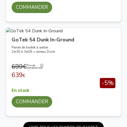
COMMANDER
GoTek 54 Dunk In-Ground
Panier de basket à sceller
2m30 à 3m05 + arceau Dunk
699€
Prix de
comparaison
639
€
-5%
En stock
COMMANDER