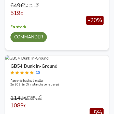
649€
Prix de
comparaison
519
€
-20%
En stock
COMMANDER
GB54 Dunk In-Ground
(2)
Panier de basket à sceller
2m30 à 3m05 + planche verre trempé
1149€
Prix de
comparaison
1089
€
-5%