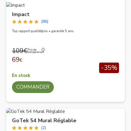
Impact
(86)
Top rapport qualité/prix + garantie 5 ans
109€
Prix de
comparaison
69
€
-35%
En stock
COMMANDER
GoTek 54 Mural Réglable
(2)