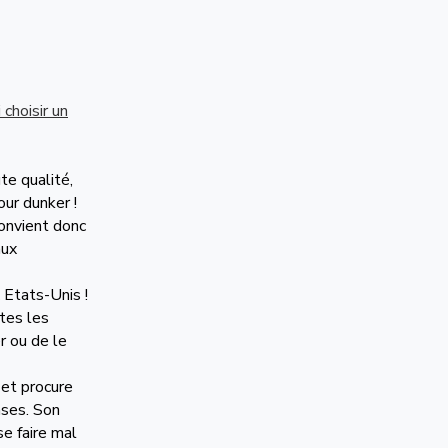
 choisir un
te qualité,
our dunker !
onvient donc
aux
 Etats-Unis !
tes les
r ou de le
 et procure
ases. Son
se faire mal