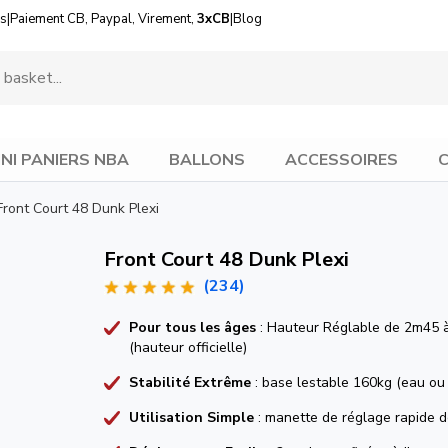
us
|
Paiement CB, Paypal, Virement,
3xCB
|
Blog
INI PANIERS NBA
BALLONS
ACCESSOIRES
C
Front Court 48 Dunk Plexi
Front Court 48 Dunk Plexi
(234)
Pour tous les âges
: Hauteur Réglable de 2m45 
(hauteur officielle)
Stabilité Extrême
: base lestable 160kg (eau ou
Utilisation Simple
: manette de réglage rapide d