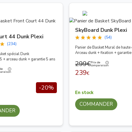
basket grand public :
 escellent et prix très économique. On le trouve sur nos paniers
: idéal pour les enfants et le jeu loisir.
SkyBoard Dunk Plexi
urt 44 Dunk Plexi
récis pour les tirs appuyés sur la planche.
(54)
(234)
à l'impact. Les terrains NBA et FIBA n'utilisent que du verre t
Panier de Basket Mural de haute 
Arceau dunk + fixation + garantie
sket spécial Dunk
+ arceau dunk + garantie 5 ans
299€
Prix de
comparaison
de
239
araison
€
mètres à partir de 11 ans, en dessous les enfants jouenent à 2m60
ue (type Action Grip) permettent de modifier la hauteur d'une 
-20%
 nécessitent deux personnes et se grippent après quelques sais
En stock
COMMANDER
r de basket
ANDER
rement dédié au panier de basket. Nous ne distribuons que des ma
 résistent aux UV, au gel et aux intempéries. Tous nos modèles s