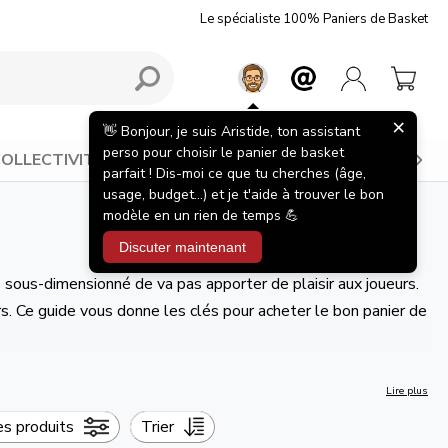
Le spécialiste 100% Paniers de Basket
×
👋 Bonjour, je suis Aristide, ton assistant
perso pour choisir le panier de basket
OLLECTIVITÉS
BONS PLANS
INSPIRATIONS
parfait ! Dis-moi ce que tu cherches (âge,
usage, budget...) et je t'aide à trouver le bon
modèle en un rien de temps 💪
Discuter maintenant
le sous-dimensionné de va pas apporter de plaisir aux joueurs.
. Ce guide vous donne les clés pour acheter le bon panier de
Lire plus
les produits
Trier