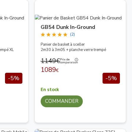
GB54 Dunk In-Ground
(2)
Panier de basket à sceller
rempé XL
2m30 à 3m05 + planche verre trempé
1149€
Prix de
comparaison
1089
€
-5%
-5%
En stock
COMMANDER