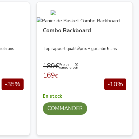
BUDGET INDICATIF
çable facilement
119 € à 519 €
Combo Backboard
rcle
89 € à 449 €
ie 5 ans
Top rapport qualité/prix + garantie 5 ans
ulé dans le béton
449 € à 3 500 €
189€
Prix de
anti-choc
59 € à 119 €
comparaison
169
€
-35%
-10%
En stock
COMMANDER
mur. Un panier mobile sur pied repose sur une base lestable
mur, supprime toute emprise au sol. Le modèle à sceller, dont