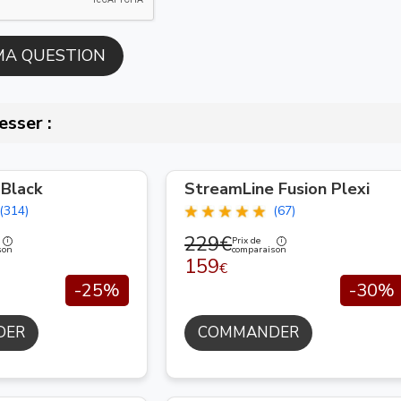
esser :
 Black
StreamLine Fusion Plexi
(314)
(67)
229€
Prix de
son
comparaison
159
€
-25%
-30%
DER
COMMANDER