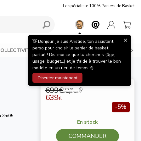
Le spécialiste 100% Paniers de Basket
×
👋 Bonjour, je suis Aristide, ton assistant
perso pour choisir le panier de basket
OLLECTIVITÉS
BONS PLANS
INSPIRATIONS
parfait ! Dis-moi ce que tu cherches (âge,
usage, budget...) et je t'aide à trouver le bon
modèle en un rien de temps 💪
Discuter maintenant
699€
Prix de
comparaison
639
€
-5%
à 3m05
En stock
COMMANDER