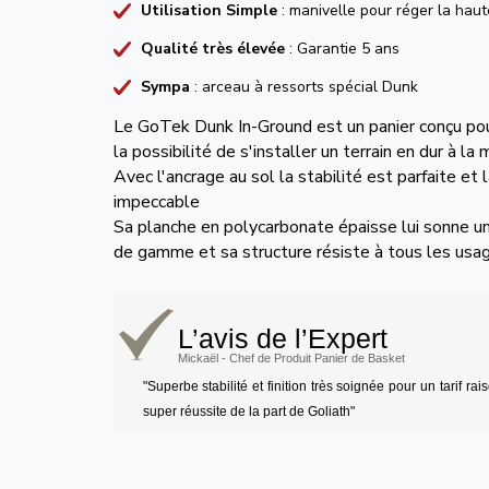
Utilisation Simple
: manivelle pour réger la haut
Qualité très élevée
: Garantie 5 ans
Sympa
: arceau à ressorts spécial Dunk
Le GoTek Dunk In-Ground est un panier conçu pou
la possibilité de s'installer un terrain en dur à la
Avec l'ancrage au sol la stabilité est parfaite et la
impeccable
Sa planche en polycarbonate épaisse lui sonne u
de gamme et sa structure résiste à tous les usa
L’avis de l’Expert
Mickaël - Chef de Produit Panier de Basket
"Superbe stabilité et finition très soignée pour un tarif ra
super réussite de la part de Goliath"