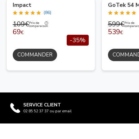
Impact
GoTek 54 M
(86)
109€
599€
Prix de
Prix de
comparaison
comparai
69
539
€
€
-35%
COMMANDER
COMMAN
SERVICE CLIENT
02 85 52 37 37 ou par email