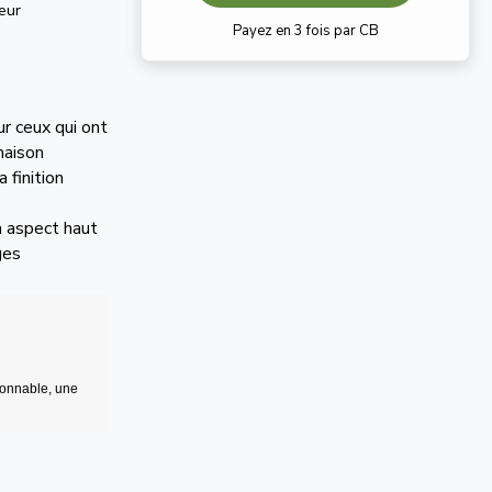
eur
Payez en 3 fois par CB
r ceux qui ont
 maison
 finition
n aspect haut
ges
isonnable, une