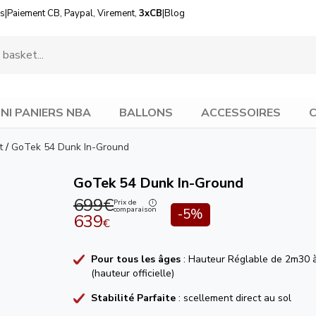
us
|
Paiement CB, Paypal, Virement,
3xCB
|
Blog
INI PANIERS NBA
BALLONS
ACCESSOIRES
C
t
/
GoTek 54 Dunk In-Ground
GoTek 54 Dunk In-Ground
699€
Prix de
comparaison
-5%
639
€
Pour tous les âges
: Hauteur Réglable de 2m30 
(hauteur officielle)
Stabilité Parfaite
: scellement direct au sol