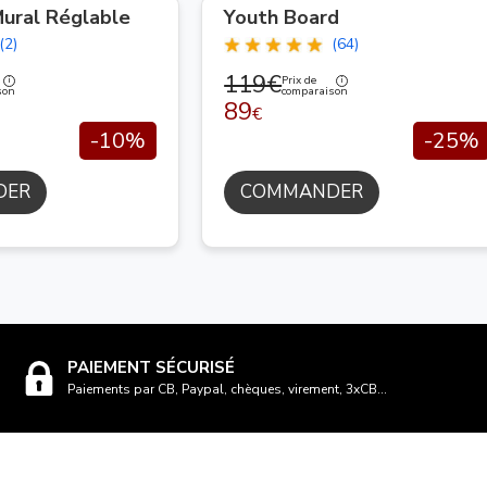
ural Réglable
Youth Board
(2)
(64)
119€
Prix de
son
comparaison
89
€
-10%
-25%
DER
COMMANDER
PAIEMENT SÉCURISÉ
Paiements par CB, Paypal, chèques, virement, 3xCB...