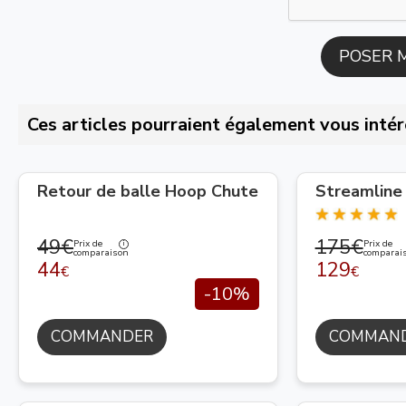
Ces articles pourraient également vous intér
Retour de balle Hoop Chute
Streamline
49€
175€
Prix de
Prix de
comparaison
comparai
44
129
€
€
-10%
COMMANDER
COMMAN