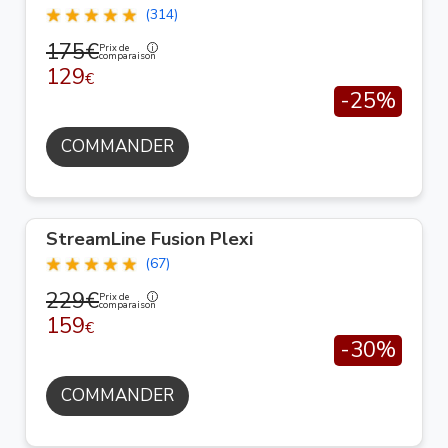
(314)
175€
Prix de
comparaison
129
€
-25%
COMMANDER
StreamLine Fusion Plexi
(67)
229€
Prix de
comparaison
159
€
-30%
COMMANDER