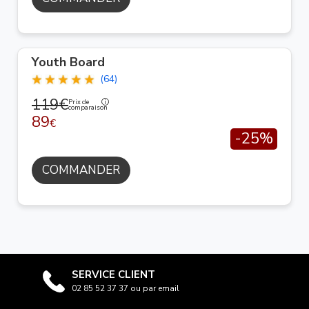
Youth Board
(64)
119€
Prix de
comparaison
89
€
-25%
COMMANDER
SERVICE CLIENT
02 85 52 37 37 ou par email