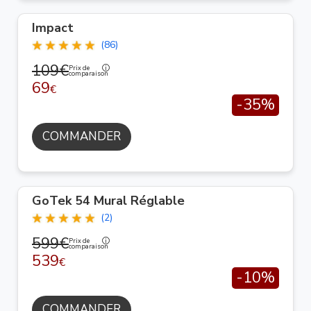
Impact
(86)
109€
Prix de
comparaison
69
€
-35%
COMMANDER
GoTek 54 Mural Réglable
(2)
599€
Prix de
comparaison
539
€
-10%
COMMANDER