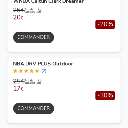
WNBA Caitlin Clark Dreamer
25€
Prix de
comparaison
20
€
-20%
COMMANDER
NBA DRV PLUS Outdoor
(2)
25€
Prix de
comparaison
17
€
-30%
COMMANDER