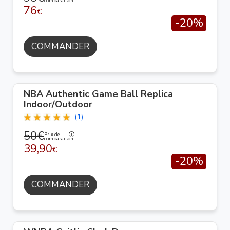
comparaison
76
€
-20%
COMMANDER
NBA Authentic Game Ball Replica
Indoor/Outdoor
(1)
50€
Prix de
comparaison
39,90
€
-20%
COMMANDER