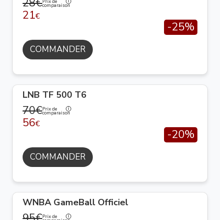
28€
Prix de
comparaison
21
€
-25%
COMMANDER
LNB TF 500 T6
70€
Prix de
comparaison
56
€
-20%
COMMANDER
WNBA GameBall Officiel
95€
Prix de