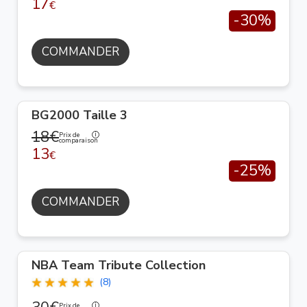
17
€
-30%
COMMANDER
BG2000 Taille 3
18€
Prix de
comparaison
13
€
-25%
COMMANDER
NBA Team Tribute Collection
(8)
Prix de