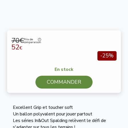
70€
Prix de
comparaison
52
€
-25%
En stock
COMMANDER
Excellent Grip et toucher soft
Un ballon polyvalent pour jouer partout
Les séries In&Out Spalding relèvent le défi de
s'adapter sur tous les terrains !