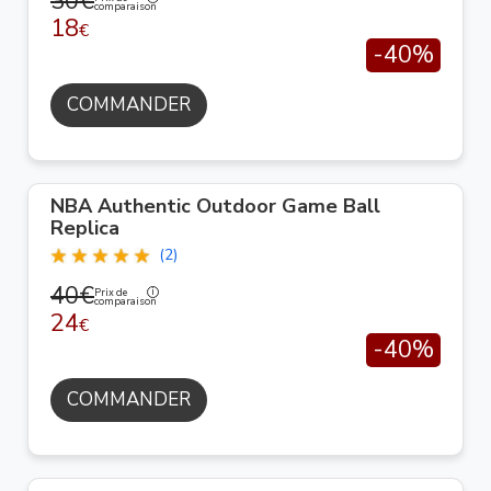
30€
comparaison
18
€
-40%
COMMANDER
NBA Authentic Outdoor Game Ball
Replica
(2)
40€
Prix de
comparaison
24
€
-40%
COMMANDER