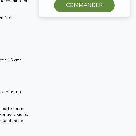
s la chambre ou
COMMANDER
yn Nets
ètre 16 cms)
usant et un
 porte fourni
ixer avec vis ou
e la planche