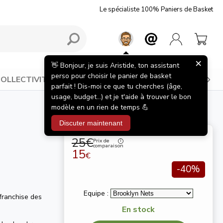
Le spécialiste 100% Paniers de Basket
×
👋 Bonjour, je suis Aristide, ton assistant
perso pour choisir le panier de basket
OLLECTIVITÉS
BONS PLANS
INSPIRATIONS
parfait ! Dis-moi ce que tu cherches (âge,
usage, budget...) et je t'aide à trouver le bon
modèle en un rien de temps 💪
Discuter maintenant
25€
Prix de
comparaison
15
€
-40%
Equipe :
franchise des
En stock