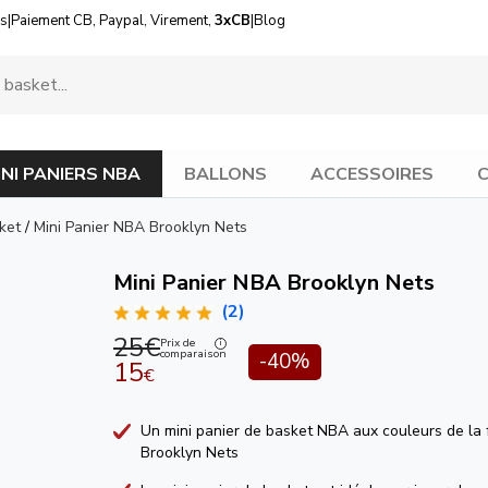
us
|
Paiement CB, Paypal, Virement,
3xCB
|
Blog
INI PANIERS NBA
BALLONS
ACCESSOIRES
C
ket
/
Mini Panier NBA Brooklyn Nets
Mini Panier NBA Brooklyn Nets
(2)
25€
Prix de
comparaison
-40%
15
€
Un mini panier de basket NBA aux couleurs de la 
Brooklyn Nets