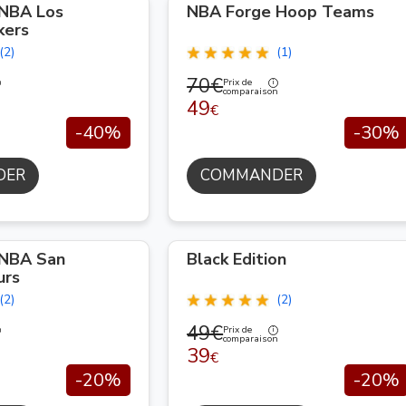
 NBA Los
NBA Forge Hoop Teams
kers
(2)
(1)
70€
Prix de
n
comparaison
49
€
-40%
-30%
DER
COMMANDER
 NBA San
Black Edition
urs
(2)
(2)
49€
Prix de
n
comparaison
39
€
-20%
-20%