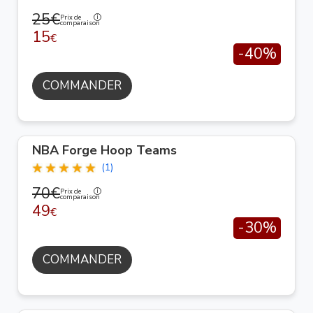
25€
Prix de
comparaison
15
€
-40%
COMMANDER
NBA Forge Hoop Teams
(1)
70€
Prix de
comparaison
49
€
-30%
COMMANDER