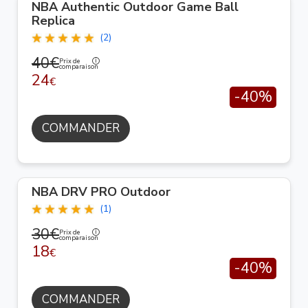
NBA Authentic Outdoor Game Ball
Replica
(2)
40€
Prix de
comparaison
24
€
-40%
COMMANDER
NBA DRV PRO Outdoor
(1)
30€
Prix de
comparaison
18
€
-40%
COMMANDER