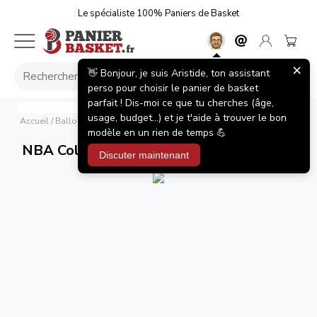
Le spécialiste 100% Paniers de Basket
×
👋 Bonjour, je suis Aristide, ton assistant
perso pour choisir le panier de basket
parfait ! Dis-moi ce que tu cherches (âge,
NBA Collector City Edition Chicago Bulls
Wilson
usage, budget...) et je t'aide à trouver le bon
Accueil
/
Ballons de Basket
/
NBA Collector City Edition Chicago Bulls
modèle en un rien de temps 💪
NBA Collector City Edition Chicago Bulls
Discuter maintenant