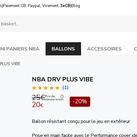
us
|
Paiement CB, Paypal, Virement,
3xCB
|
Blog
INI PANIERS NBA
BALLONS
ACCESSOIRES
C
PLUS VIBE
NBA DRV PLUS VIBE
(1)
25€
Prix de
comparaison
-20%
20
€
Ballon résistant conçu pour le jeu en extérieur
Prise en main facile avec le Performance cover id