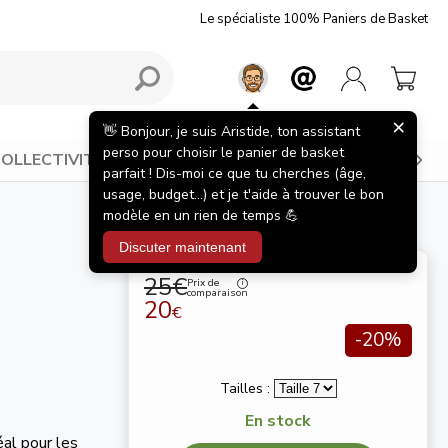
Le spécialiste 100% Paniers de Basket
×
👋 Bonjour, je suis Aristide, ton assistant
perso pour choisir le panier de basket
OLLECTIVITÉS
BONS PLANS
INSPIRATIONS
parfait ! Dis-moi ce que tu cherches (âge,
usage, budget...) et je t'aide à trouver le bon
modèle en un rien de temps 💪
Discuter maintenant
25€
Prix de
comparaison
20
€
-20%
Tailles :
En stock
éal pour les