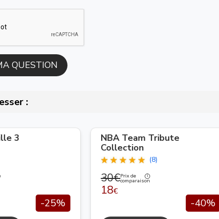
esser :
lle 3
NBA Team Tribute
Collection
(8)
30€
Prix de
n
comparaison
18
€
-25%
-40%