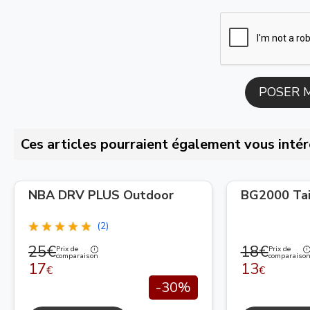
Ces articles pourraient également vous intér
NBA DRV PLUS Outdoor
BG2000 Tai
(2)
25€
18€
Prix de
Prix de
comparaison
comparaiso
17
13
€
€
-30%