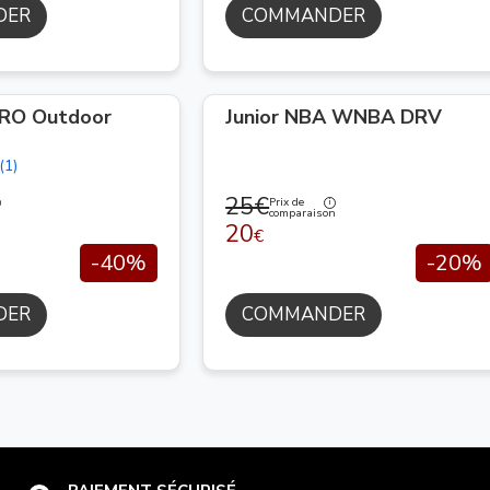
DER
COMMANDER
RO Outdoor
Junior NBA WNBA DRV
(1)
25€
Prix de
n
comparaison
20
€
-40%
-20%
DER
COMMANDER