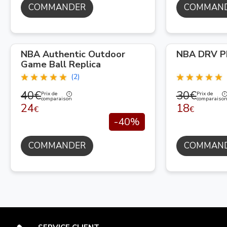
COMMANDER
COMMAN
NBA Authentic Outdoor
NBA DRV P
Game Ball Replica
(2)
40€
30€
Prix de
Prix de
comparaison
comparaiso
24
18
€
€
-40%
COMMANDER
COMMAN