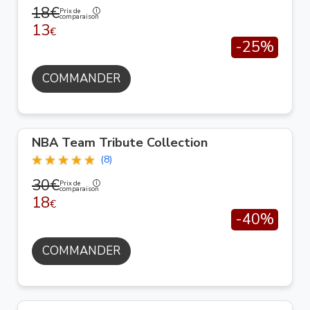
18€
Prix de
comparaison
13
€
-25%
COMMANDER
NBA Team Tribute Collection
(8)
30€
Prix de
comparaison
18
€
-40%
COMMANDER