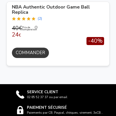
NBA Authentic Outdoor Game Ball
Replica
(2)
40€
Prix de
comparaison
24
€
-40%
COMMANDER
SERVICE CLIENT
02 85 52 37 37 ou par email
PAIEMENT SÉCURISÉ
Paiements par CB, Paypal, chèques, virement, 3xCB...