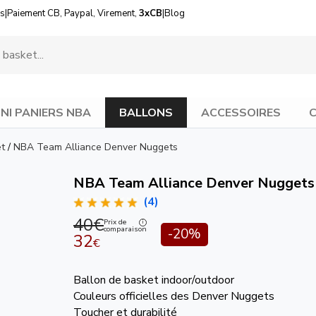
us
|
Paiement CB, Paypal, Virement,
3xCB
|
Blog
INI PANIERS NBA
BALLONS
ACCESSOIRES
C
et
/
NBA Team Alliance Denver Nuggets
NBA Team Alliance Denver Nuggets
(4)
40€
Prix de
comparaison
-20%
32
€
Ballon de basket indoor/outdoor
Couleurs officielles des Denver Nuggets
Toucher et durabilité