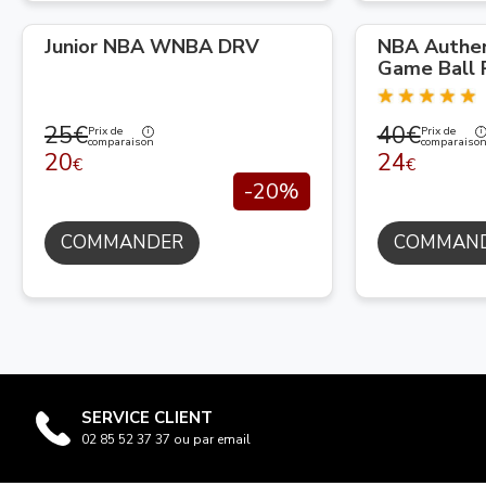
Junior NBA WNBA DRV
NBA Authen
Game Ball 
25€
40€
Prix de
Prix de
comparaison
comparaiso
20
24
€
€
-20%
COMMANDER
COMMAN
SERVICE CLIENT
02 85 52 37 37 ou par email