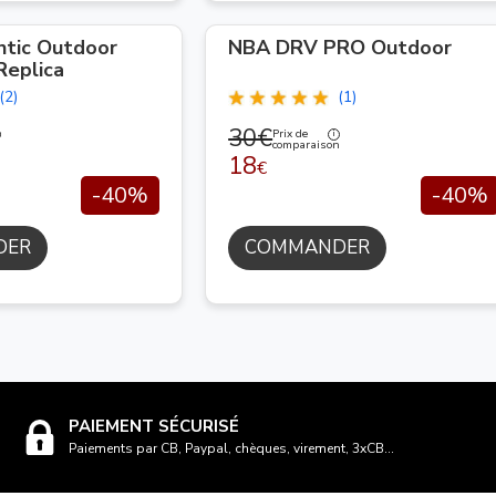
tic Outdoor
NBA DRV PRO Outdoor
Replica
(2)
(1)
30€
Prix de
n
comparaison
18
€
-40%
-40%
DER
COMMANDER
PAIEMENT SÉCURISÉ
Paiements par CB, Paypal, chèques, virement, 3xCB...