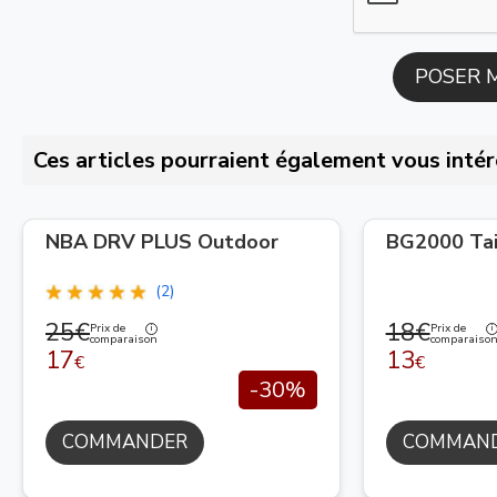
Ces articles pourraient également vous intér
NBA DRV PLUS Outdoor
BG2000 Tai
(2)
25€
18€
Prix de
Prix de
comparaison
comparaiso
17
13
€
€
-30%
COMMANDER
COMMAN