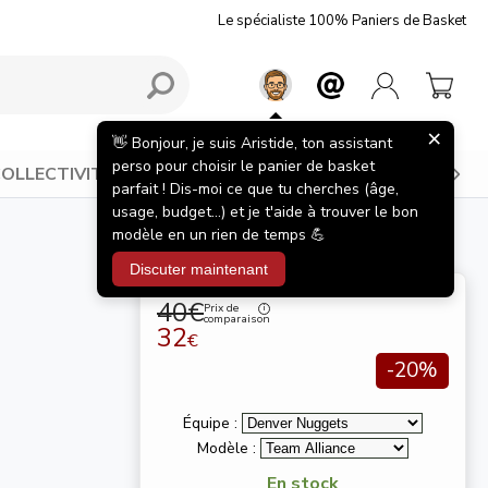
Le spécialiste 100% Paniers de Basket
OLLECTIVITÉS
BONS PLANS
INSPIRATIONS
40€
Prix de
comparaison
32
€
-20%
Équipe :
Modèle :
En stock