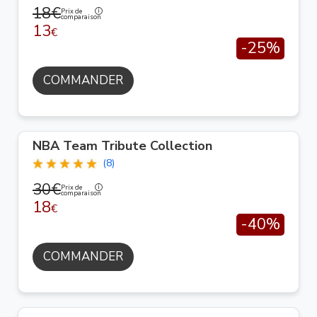
18€
Prix de
comparaison
13
€
-25%
COMMANDER
NBA Team Tribute Collection
(8)
30€
Prix de
comparaison
18
€
-40%
COMMANDER