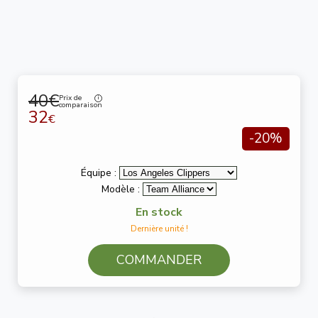
40€
Prix de
comparaison
32
€
-20%
Équipe :
Modèle :
En stock
Dernière unité !
COMMANDER