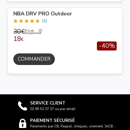
NBA DRV PRO Outdoor
(1)
30€
Prix de
comparaison
18
€
-40%
COMMANDER
SERVICE CLIENT
02 85 52 37 37 ou par email
PAIEMENT SÉCURISÉ
Paiements par CB, Paypal, chèques, virement, 3xCB...