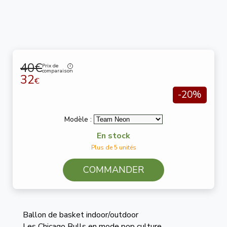
40€
Prix de
comparaison
32
€
-20%
Modèle :
En stock
Plus de 5 unités
COMMANDER
Ballon de basket indoor/outdoor
Les Chicago Bulls en mode pop culture