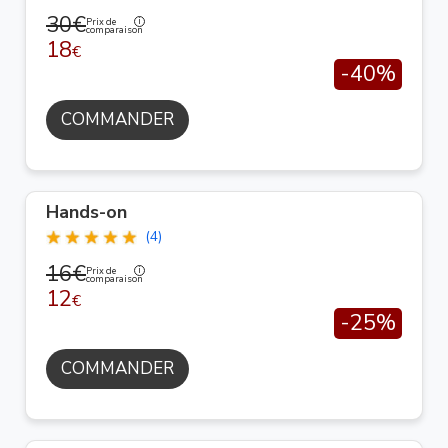
30€
Prix de
comparaison
18
€
-40%
COMMANDER
Hands-on
(4)
16€
Prix de
comparaison
12
€
-25%
COMMANDER