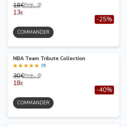
18€
Prix de
comparaison
13
€
-25%
COMMANDER
NBA Team Tribute Collection
(8)
30€
Prix de
comparaison
18
€
-40%
COMMANDER