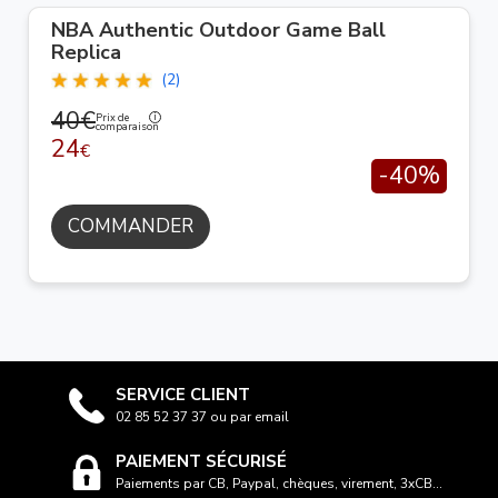
NBA Authentic Outdoor Game Ball
Replica
(2)
40€
Prix de
comparaison
24
€
-40%
COMMANDER
SERVICE CLIENT
02 85 52 37 37 ou par email
PAIEMENT SÉCURISÉ
Paiements par CB, Paypal, chèques, virement, 3xCB...