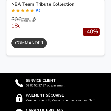
NBA Team Tribute Collection
(8)
30€
Prix de
comparaison
18
€
-40%
COMMANDER
SERVICE CLIENT
02 85 52 37 37 ou par email
PAIEMENT SÉCURISÉ
Paiements par CB, Paypal, chèques, virement, 3xCB...
GARANTIE PRIX BAS