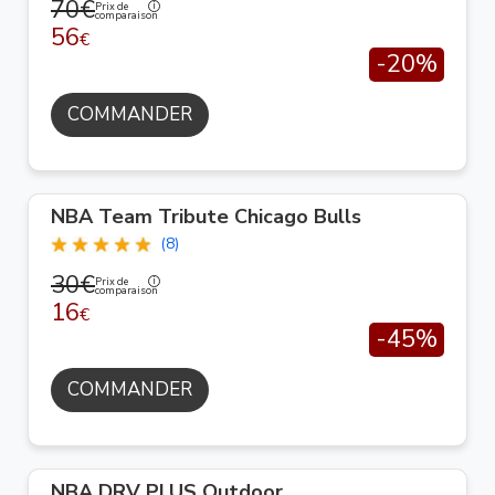
70€
Prix de
comparaison
56
€
-20%
COMMANDER
NBA Team Tribute Chicago Bulls
(8)
30€
Prix de
comparaison
16
€
-45%
COMMANDER
NBA DRV PLUS Outdoor