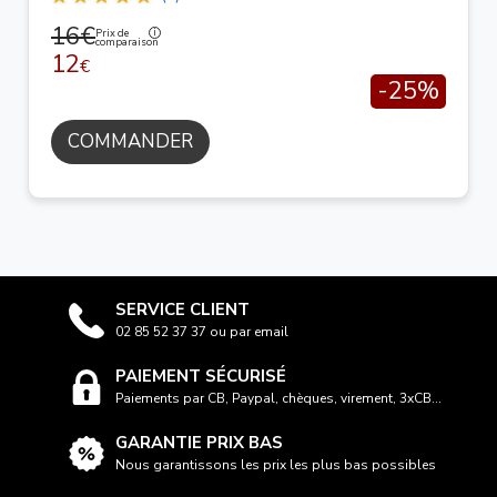
16€
Prix de
comparaison
12
€
-25%
COMMANDER
SERVICE CLIENT
02 85 52 37 37 ou par email
PAIEMENT SÉCURISÉ
Paiements par CB, Paypal, chèques, virement, 3xCB...
GARANTIE PRIX BAS
Nous garantissons les prix les plus bas possibles