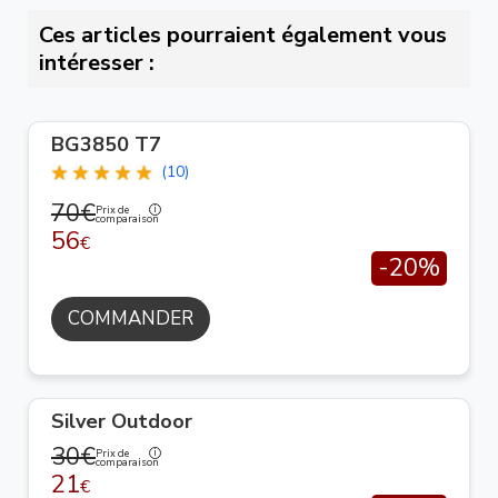
Ces articles pourraient également vous
intéresser :
BG3850 T7
(10)
70€
Prix de
comparaison
56
€
-20%
COMMANDER
Silver Outdoor
30€
Prix de
comparaison
21
€