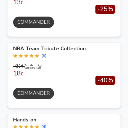
13
€
-25%
COMMANDER
NBA Team Tribute Collection
(8)
30€
Prix de
comparaison
18
€
-40%
COMMANDER
Hands-on
(4)