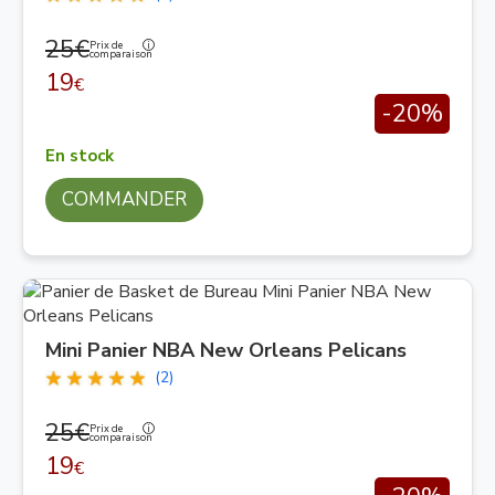
25€
Prix de
comparaison
19
€
-20%
En stock
COMMANDER
Mini Panier NBA New Orleans Pelicans
(2)
25€
Prix de
comparaison
19
€