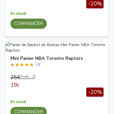
-20%
En stock
COMMANDER
Mini Panier NBA Toronto Raptors
(2)
25€
Prix de
comparaison
19
€
-20%
En stock
COMMANDER