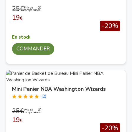
25€
Prix de
comparaison
19
€
-20%
En stock
COMMANDER
Mini Panier NBA Washington Wizards
(2)
25€
Prix de
comparaison
19
€
-20%