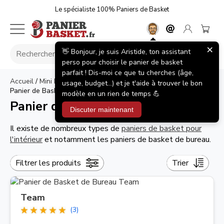
Le spécialiste 100% Paniers de Basket
×
👋 Bonjour, je suis Aristide, ton assistant
perso pour choisir le panier de basket
parfait ! Dis-moi ce que tu cherches (âge,
Accueil
/
Mini Paniers de Basket
/
Panier de Basket d'intérieur
>
usage, budget...) et je t'aide à trouver le bon
Panier de Basket de Bureau
modèle en un rien de temps 💪
Panier de Basket de Bureau
Discuter maintenant
Il existe de nombreux types de
paniers de basket pour
l'intérieur
et notamment les paniers de basket de bureau.
Filtrer les produits
Trier
Team
(3)