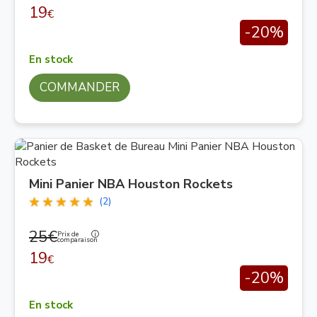
19
€
-20%
En stock
COMMANDER
Mini Panier NBA Houston Rockets
(2)
25€
Prix de
comparaison
19
€
-20%
En stock