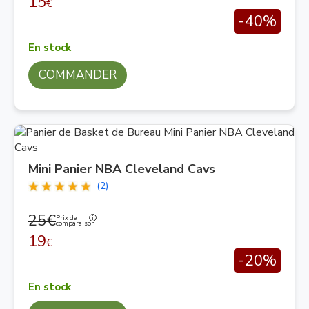
15
€
-40%
En stock
COMMANDER
Mini Panier NBA Cleveland Cavs
(2)
25€
Prix de
comparaison
19
€
-20%
En stock