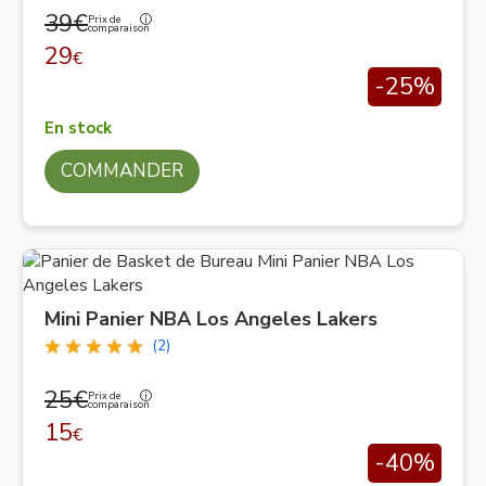
39€
Prix de
comparaison
29
€
-25%
En stock
COMMANDER
Mini Panier NBA Los Angeles Lakers
(2)
25€
Prix de
comparaison
15
€
-40%