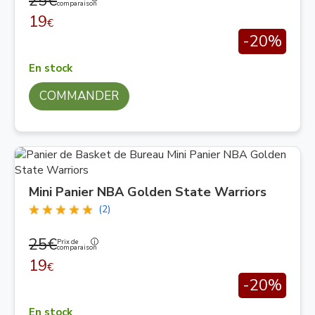
25€
comparaison
19
€
-20%
En stock
COMMANDER
Mini Panier NBA Golden State Warriors
(2)
25€
Prix de
comparaison
19
€
-20%
En stock