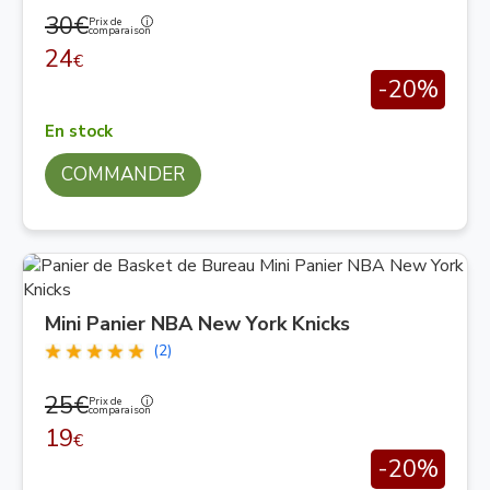
30€
Prix de
comparaison
24
€
-20%
En stock
COMMANDER
Mini Panier NBA New York Knicks
(2)
25€
Prix de
comparaison
19
€
-20%