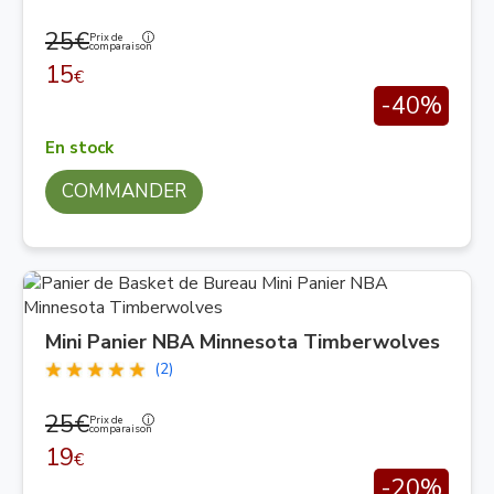
25€
Prix de
comparaison
15
€
-40%
En stock
COMMANDER
Mini Panier NBA Minnesota Timberwolves
(2)
25€
Prix de
comparaison
19
€
-20%