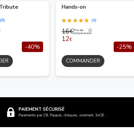
Tribute
Hands-on
(8)
(4)
16€
Prix de
n
comparaison
12
€
-40%
-25%
DER
COMMANDER
PAIEMENT SÉCURISÉ
Paiements par CB, Paypal, chèques, virement, 3xCB...