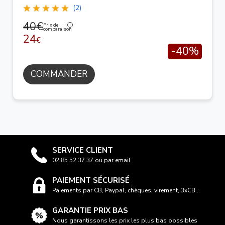
(2)
40€
Prix de
comparaison
24
€
-40%
COMMANDER
SERVICE CLIENT
02 85 52 37 37 ou par email
PAIEMENT SÉCURISÉ
Paiements par CB, Paypal, chèques, virement, 3xCB...
GARANTIE PRIX BAS
Nous garantissons les prix les plus bas possibles