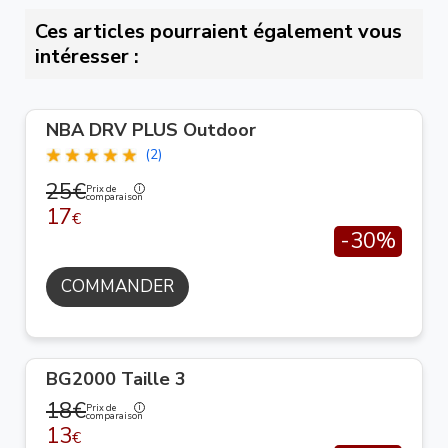
Ces articles pourraient également vous
intéresser :
NBA DRV PLUS Outdoor
(2)
25€
Prix de
comparaison
17
€
-30%
COMMANDER
BG2000 Taille 3
18€
Prix de
comparaison
13
€