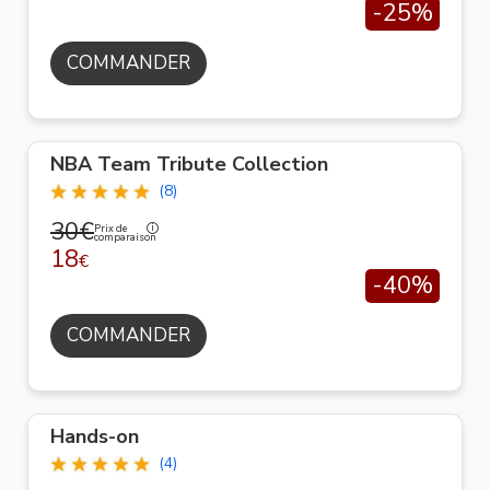
-25%
COMMANDER
NBA Team Tribute Collection
(8)
30€
Prix de
comparaison
18
€
-40%
COMMANDER
Hands-on
(4)