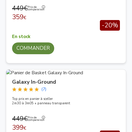
449€
Prix de
comparaison
359
€
-20%
En stock
COMMANDER
Galaxy In-Ground
(7)
Top prix en panier à sceller
2m30 à 3m05 + panneau transparent
449€
Prix de
comparaison
399
€