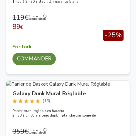
1m65 à 2m30 + stabilité + garantie 5 ans
119€
Prix de
comparaison
89
€
-25%
En stock
COMMANDER
Galaxy Dunk Mural Réglable
(15)
Panier mural réglable en hauteur
2m30 à 3m05 + arceau dunk + planche transparente
359€
Prix de
comparaison