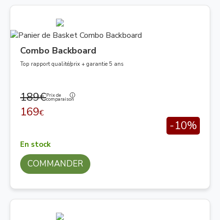
Combo Backboard
Top rapport qualité/prix + garantie 5 ans
189€
Prix de
comparaison
169
€
-10%
En stock
COMMANDER