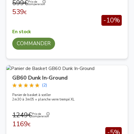
599€
Prix de
comparaison
539
€
-10%
En stock
COMMANDER
GB60 Dunk In-Ground
(2)
Panier de basket à sceller
2m30 à 3m05 + planche verre trempé XL
1249€
Prix de
comparaison
1169
€
-5%