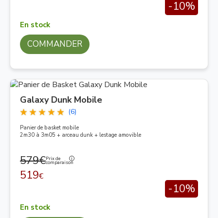
-10%
En stock
COMMANDER
Galaxy Dunk Mobile
(6)
Panier de basket mobile
2m30 à 3m05 + arceau dunk + lestage amovible
579€
Prix de
comparaison
519
€
-10%
En stock