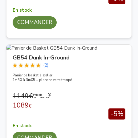
En stock
COMMANDER
GB54 Dunk In-Ground
(2)
Panier de basket à sceller
2m30 à 3m05 + planche verre trempé
1149€
Prix de
comparaison
1089
€
-5%
En stock
COMMANDER