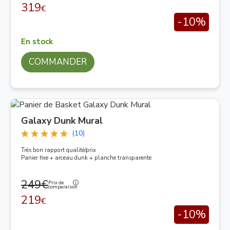
319
€
-10%
En stock
COMMANDER
Galaxy Dunk Mural
(10)
Très bon rapport qualité/prix
Panier fixe + arceau dunk + planche transparente
249€
Prix de
comparaison
219
€
-10%